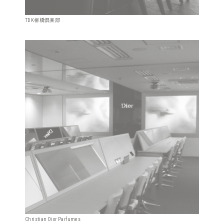
TDK柳橋倶楽部
Christian Dior Parfumes